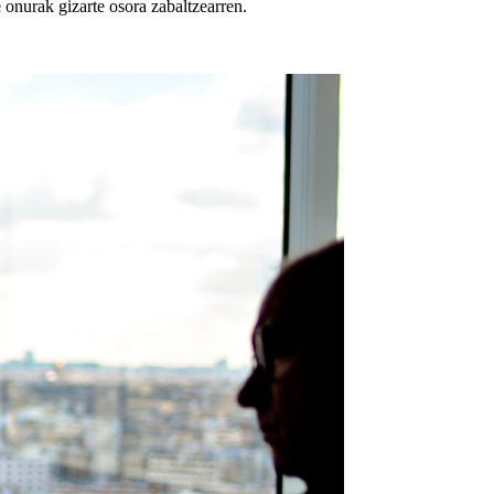
onurak gizarte osora zabaltzearren.