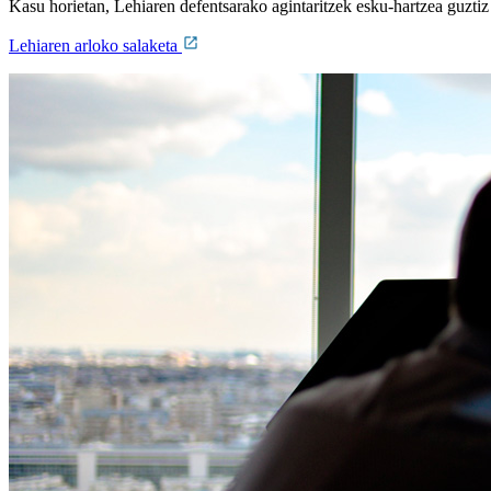
Kasu horietan, Lehiaren defentsarako agintaritzek esku-hartzea guzti
Lehiaren arloko salaketa