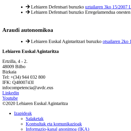
Lehiaren Defentsari buruzko
uztailaren 3ko 15/2007 
Lehiaren Defentsari buruzko Erregelamendua oneste
Araudi autonomikoa
Lehiaren Euskal Agintaritzari buruzko
otsailaren 2ko
Lehiaren Euskal Agintaritza
Ertzilla, 4 - 2.
48009 Bilbo
Bizkaia
Tel: +(34) 944 032 800
IFK: Q4800743I
infocompetencia@avdc.eus
Linkedin
Youtube
©2020 Lehiaren Euskal Agintaritza
Izapideak
Salaketak
Kontsultak eta komunikazioak
Informazio-kanal anonimoa (IKA)