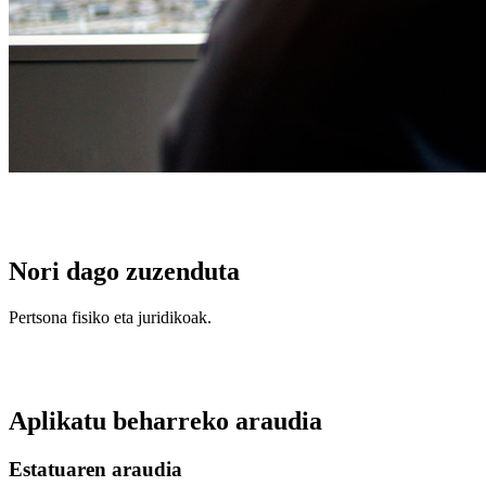
Nori dago zuzenduta
Pertsona fisiko eta juridikoak.
Aplikatu beharreko araudia
Estatuaren araudia