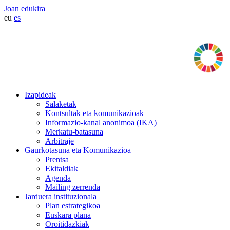
Joan edukira
eu
es
Izapideak
Salaketak
Kontsultak eta komunikazioak
Informazio-kanal anonimoa (IKA)
Merkatu-batasuna
Arbitraje
Gaurkotasuna eta Komunikazioa
Prentsa
Ekitaldiak
Agenda
Mailing zerrenda
Jarduera instituzionala
Plan estrategikoa
Euskara plana
Oroitidazkiak