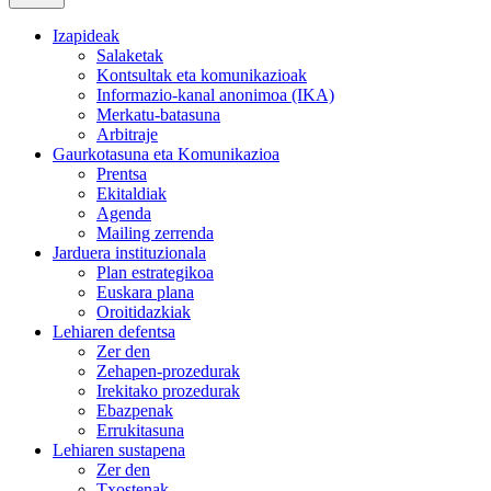
Izapideak
Salaketak
Kontsultak eta komunikazioak
Informazio-kanal anonimoa (IKA)
Merkatu-batasuna
Arbitraje
Gaurkotasuna eta Komunikazioa
Prentsa
Ekitaldiak
Agenda
Mailing zerrenda
Jarduera instituzionala
Plan estrategikoa
Euskara plana
Oroitidazkiak
Lehiaren defentsa
Zer den
Zehapen-prozedurak
Irekitako prozedurak
Ebazpenak
Errukitasuna
Lehiaren sustapena
Zer den
Txostenak