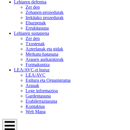
Lehiaren defentsa
Zer den
Zehapen-prozedurak
Irekitako prozedurak
Ebazpenak
Errukitasuna
Lehiaren sustapena
Zer den
Txostenak
Azterlanak eta gidak
Merkatu-batasuna
Arauen aurkaratzeak
Formakuntza
LEA/AVC-ri buruz
LEA/AVC
Egitura eta Organigrama
Arauak
Lege informazioa
Gardentasuna
Erabilerraztasuna
Kontaktua
Web Mapa