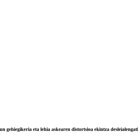
 gehiegikeria eta lehia askearen distortsioa ekintza desleialengat