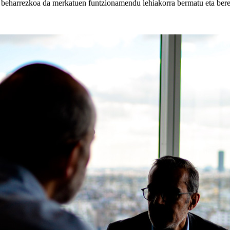
z beharrezkoa da merkatuen funtzionamendu lehiakorra bermatu eta bere 