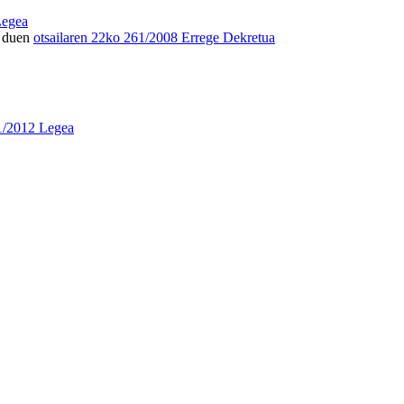
Legea
n duen
otsailaren 22ko 261/2008 Errege Dekretua
 1/2012 Legea