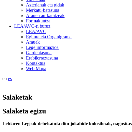
Azterlanak eta gidak
Merkatu-batasuna
Arauen aurkaratzeak
Formakuntza
LEA/AVC-ri buruz
LEA/AVC
Egitura eta Organigrama
Arauak
Lege informazioa
Gardentasuna
Erabilerraztasuna
Kontaktua
Web Mapa
eu
es
Salaketak
Salaketa egizu
Lehiaren Legeak debekatuta ditu jokabide kolusiboak, nagusitasun