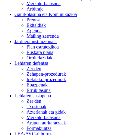
Merkatu-batasuna
Arbitraje
Gaurkotasuna eta Komunikazioa
Prentsa
Ekitaldiak
Agenda
Mailing zerrenda
Jarduera instituzionala
Plan estrategikoa
Euskara plana
Oroitidazkiak
Lehiaren defentsa
Zer den
Zehapen-prozedurak
Irekitako prozedurak
Ebazpenak
Errukitasuna
Lehiaren sustapena
Zer den
Txostenak
Azterlanak eta gidak
Merkatu-batasuna
Arauen aurkaratzeak
Formakuntza
LEA/AVC-ri buruz