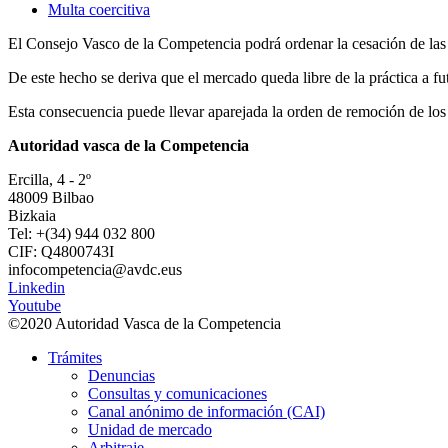
Multa coercitiva
El Consejo Vasco de la Competencia podrá ordenar la cesación de las 
De este hecho se deriva que el mercado queda libre de la práctica a fu
Esta consecuencia puede llevar aparejada la orden de remoción de los ef
Autoridad vasca de la Competencia
Ercilla, 4 - 2º
48009 Bilbao
Bizkaia
Tel: +(34) 944 032 800
CIF: Q4800743I
infocompetencia@avdc.eus
Linkedin
Youtube
©2020 Autoridad Vasca de la Competencia
Trámites
Denuncias
Consultas y comunicaciones
Canal anónimo de información (CAI)
Unidad de mercado
Arbitraje