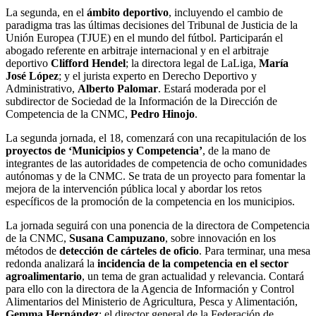
La segunda, en el
ámbito deportivo
, incluyendo el cambio de
paradigma tras las últimas decisiones del Tribunal de Justicia de la
Unión Europea (TJUE) en el mundo del fútbol. Participarán el
abogado referente en arbitraje internacional y en el arbitraje
deportivo
Clifford Hendel
; la directora legal de LaLiga,
María
José López
; y el jurista experto en Derecho Deportivo y
Administrativo,
Alberto Palomar
. Estará moderada por el
subdirector de Sociedad de la Información de la Dirección de
Competencia de la CNMC,
Pedro Hinojo
.
La segunda jornada, el 18, comenzará con una recapitulación de los
proyectos de ‘Municipios y Competencia’
, de la mano de
integrantes de las autoridades de competencia de ocho comunidades
autónomas y de la CNMC. Se trata de un proyecto para fomentar la
mejora de la intervención pública local y abordar los retos
específicos de la promoción de la competencia en los municipios.
La jornada seguirá con una ponencia de la directora de Competencia
de la CNMC,
Susana Campuzano
, sobre innovación en los
métodos de
detección de cárteles de oficio
. Para terminar, una mesa
redonda analizará la
incidencia de la competencia en el sector
agroalimentario
, un tema de gran actualidad y relevancia. Contará
para ello con la directora de la Agencia de Información y Control
Alimentarios del Ministerio de Agricultura, Pesca y Alimentación,
Gemma Hernández
; el director general de la Federación de