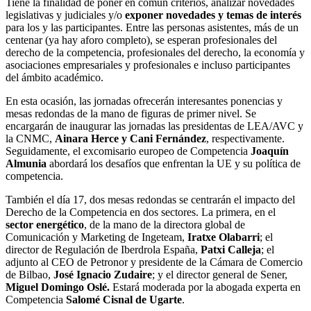
Tiene la finalidad de poner en común criterios, analizar novedades
legislativas y judiciales y/o
exponer novedades y temas de interés
para los y las participantes. Entre las personas asistentes, más de un
centenar (ya hay aforo completo), se esperan profesionales del
derecho de la competencia, profesionales del derecho, la economía y
asociaciones empresariales y profesionales e incluso participantes
del ámbito académico.
En esta ocasión, las jornadas ofrecerán interesantes ponencias y
mesas redondas de la mano de figuras de primer nivel. Se
encargarán de inaugurar las jornadas las presidentas de LEA/AVC y
la CNMC,
Ainara Herce y Cani Fernández
, respectivamente.
Seguidamente, el excomisario europeo de Competencia
Joaquín
Almunia
abordará los desafíos que enfrentan la UE y su política de
competencia.
También el día 17, dos mesas redondas se centrarán el impacto del
Derecho de la Competencia en dos sectores. La primera, en el
sector energético
, de la mano de la directora global de
Comunicación y Marketing de Ingeteam,
Iratxe Olabarri
; el
director de Regulación de Iberdrola España,
Patxi Calleja
; el
adjunto al CEO de Petronor y presidente de la Cámara de Comercio
de Bilbao,
José Ignacio Zudaire
; y el director general de Sener,
Miguel Domingo Oslé.
Estará moderada por la abogada experta en
Competencia
Salomé Cisnal de Ugarte
.